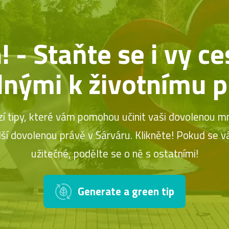
 - Staňte se i vy ce
nými k životnímu p
í tipy, které vám pomohou učinit vaši dovolenou m
lší dovolenou právě v Sárváru. Klikněte! Pokud se v
užitečné, podělte se o ně s ostatními!
Generate a green tip