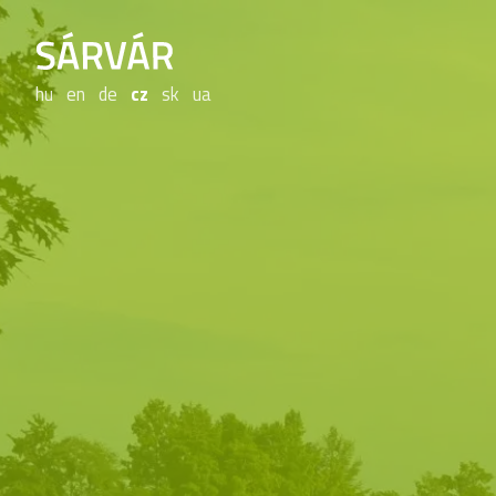
hu
en
de
cz
sk
ua