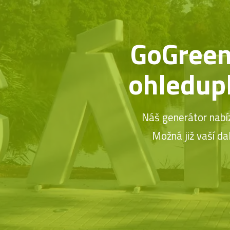
GoGreen!
ohledupl
Náš generátor nabíz
Možná již vaší da